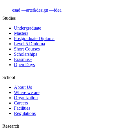
esad
—arte&design
—idea
Studies
Undergraduate
Masters
Postgraduate Diploma
Level 5 Diploma
Short Courses
Scholarships
Erasmus+
Open Days
School
About Us
Where we are
Organization
Careers
Facilities
Regulations
Research