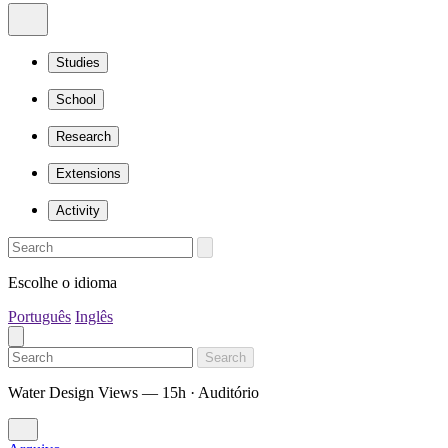
Studies
School
Research
Extensions
Activity
Escolhe o idioma
Português
Inglês
Search
Water Design Views — 15h · Auditório