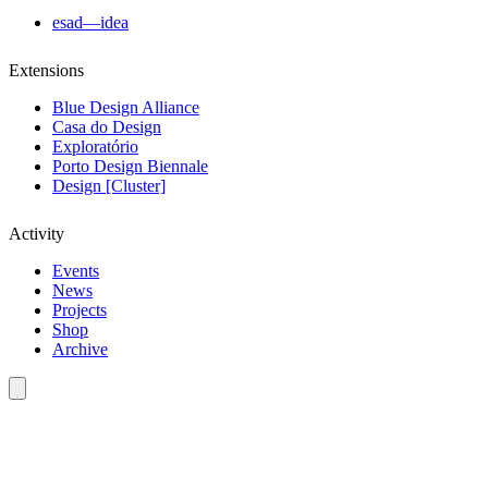
esad—idea
Extensions
Blue Design Alliance
Casa do Design
Exploratório
Porto Design Biennale
Design [Cluster]
Activity
Events
News
Projects
Shop
Archive