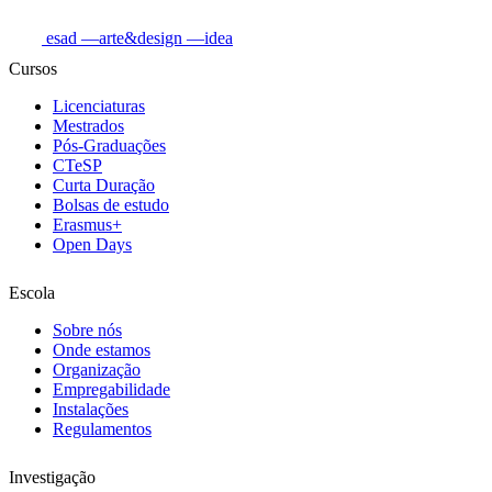
esad
—arte&design
—idea
Cursos
Licenciaturas
Mestrados
Pós-Graduações
CTeSP
Curta Duração
Bolsas de estudo
Erasmus+
Open Days
Escola
Sobre nós
Onde estamos
Organização
Empregabilidade
Instalações
Regulamentos
Investigação