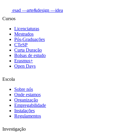
esad
—arte&design
—idea
Cursos
Licenciaturas
Mestrados
Pós-Graduações
CTeSP
Curta Duração
Bolsas de estudo
Erasmus+
Open Days
Escola
Sobre nós
Onde estamos
Organização
Empregabilidade
Instalações
Regulamentos
Investigação