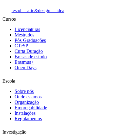
esad
—arte&design
—idea
Cursos
Licenciaturas
Mestrados
Pós-Graduações
CTeSP
Curta Duração
Bolsas de estudo
Erasmus+
Open Days
Escola
Sobre nós
Onde estamos
Organização
Empregabilidade
Instalações
Regulamentos
Investigação