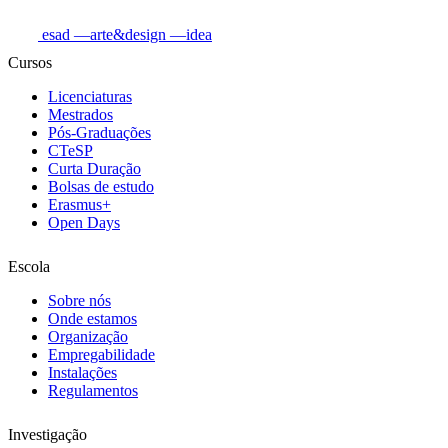
esad
—arte&design
—idea
Cursos
Licenciaturas
Mestrados
Pós-Graduações
CTeSP
Curta Duração
Bolsas de estudo
Erasmus+
Open Days
Escola
Sobre nós
Onde estamos
Organização
Empregabilidade
Instalações
Regulamentos
Investigação