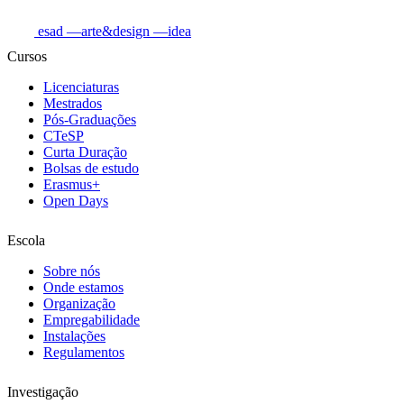
esad
—arte&design
—idea
Cursos
Licenciaturas
Mestrados
Pós-Graduações
CTeSP
Curta Duração
Bolsas de estudo
Erasmus+
Open Days
Escola
Sobre nós
Onde estamos
Organização
Empregabilidade
Instalações
Regulamentos
Investigação