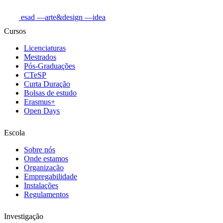
esad
—arte&design
—idea
Cursos
Licenciaturas
Mestrados
Pós-Graduações
CTeSP
Curta Duração
Bolsas de estudo
Erasmus+
Open Days
Escola
Sobre nós
Onde estamos
Organização
Empregabilidade
Instalações
Regulamentos
Investigação