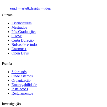
esad
—arte&design
—idea
Cursos
Licenciaturas
Mestrados
Pós-Graduações
CTeSP
Curta Duração
Bolsas de estudo
Erasmus+
Open Days
Escola
Sobre nós
Onde estamos
Organização
Empregabilidade
Instalações
Regulamentos
Investigação