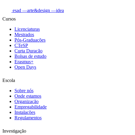
esad
—arte&design
—idea
Cursos
Licenciaturas
Mestrados
Pós-Graduações
CTeSP
Curta Duração
Bolsas de estudo
Erasmus+
Open Days
Escola
Sobre nós
Onde estamos
Organização
Empregabilidade
Instalações
Regulamentos
Investigação