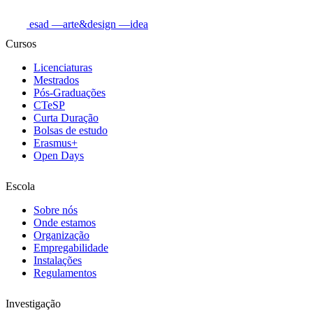
esad
—arte&design
—idea
Cursos
Licenciaturas
Mestrados
Pós-Graduações
CTeSP
Curta Duração
Bolsas de estudo
Erasmus+
Open Days
Escola
Sobre nós
Onde estamos
Organização
Empregabilidade
Instalações
Regulamentos
Investigação