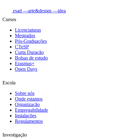
esad
—arte&design
—idea
Cursos
Licenciaturas
Mestrados
Pós-Graduações
CTeSP
Curta Duração
Bolsas de estudo
Erasmus+
Open Days
Escola
Sobre nós
Onde estamos
Organização
Empregabilidade
Instalações
Regulamentos
Investigação