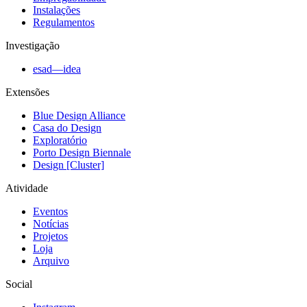
Instalações
Regulamentos
Investigação
esad—idea
Extensões
Blue Design Alliance
Casa do Design
Exploratório
Porto Design Biennale
Design [Cluster]
Atividade
Eventos
Notícias
Projetos
Loja
Arquivo
Social