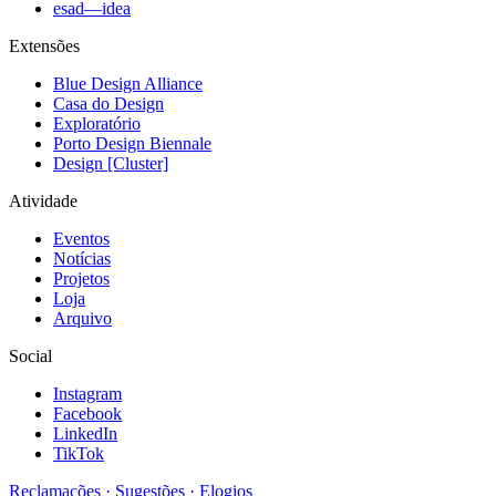
esad—idea
Extensões
Blue Design Alliance
Casa do Design
Exploratório
Porto Design Biennale
Design [Cluster]
Atividade
Eventos
Notícias
Projetos
Loja
Arquivo
Social
Instagram
Facebook
LinkedIn
TikTok
Reclamações · Sugestões · Elogios