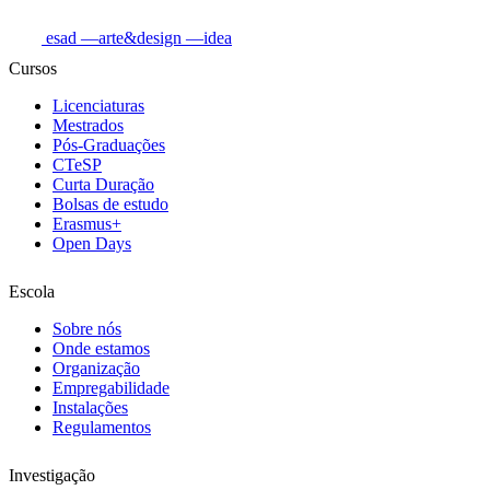
esad
—arte&design
—idea
Cursos
Licenciaturas
Mestrados
Pós-Graduações
CTeSP
Curta Duração
Bolsas de estudo
Erasmus+
Open Days
Escola
Sobre nós
Onde estamos
Organização
Empregabilidade
Instalações
Regulamentos
Investigação