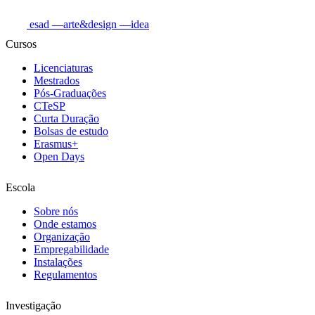
esad
—arte&design
—idea
Cursos
Licenciaturas
Mestrados
Pós-Graduações
CTeSP
Curta Duração
Bolsas de estudo
Erasmus+
Open Days
Escola
Sobre nós
Onde estamos
Organização
Empregabilidade
Instalações
Regulamentos
Investigação