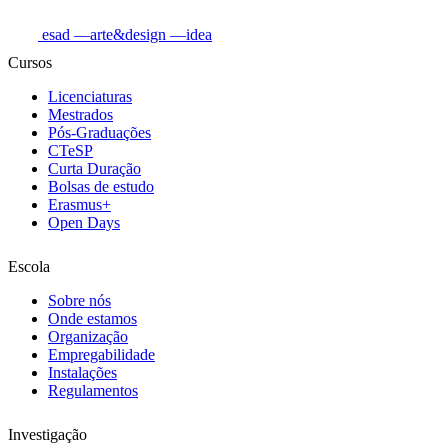
esad
—arte&design
—idea
Cursos
Licenciaturas
Mestrados
Pós-Graduações
CTeSP
Curta Duração
Bolsas de estudo
Erasmus+
Open Days
Escola
Sobre nós
Onde estamos
Organização
Empregabilidade
Instalações
Regulamentos
Investigação