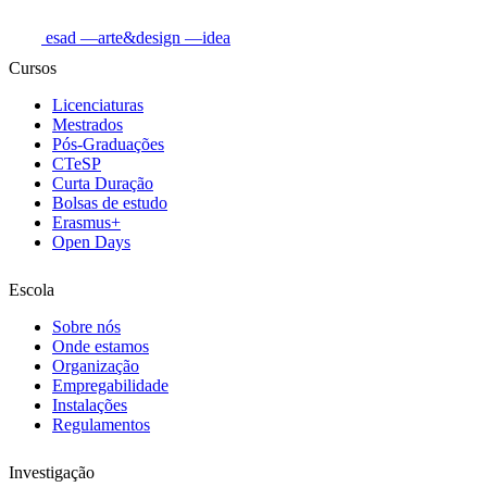
esad
—arte&design
—idea
Cursos
Licenciaturas
Mestrados
Pós-Graduações
CTeSP
Curta Duração
Bolsas de estudo
Erasmus+
Open Days
Escola
Sobre nós
Onde estamos
Organização
Empregabilidade
Instalações
Regulamentos
Investigação