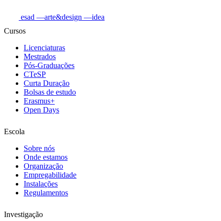
esad
—arte&design
—idea
Cursos
Licenciaturas
Mestrados
Pós-Graduações
CTeSP
Curta Duração
Bolsas de estudo
Erasmus+
Open Days
Escola
Sobre nós
Onde estamos
Organização
Empregabilidade
Instalações
Regulamentos
Investigação