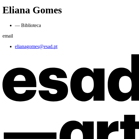
Eliana Gomes
— Biblioteca
email
elianagomes@esad.pt