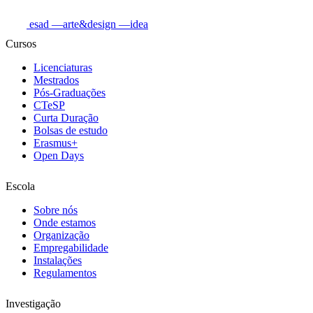
esad
—arte&design
—idea
Cursos
Licenciaturas
Mestrados
Pós-Graduações
CTeSP
Curta Duração
Bolsas de estudo
Erasmus+
Open Days
Escola
Sobre nós
Onde estamos
Organização
Empregabilidade
Instalações
Regulamentos
Investigação