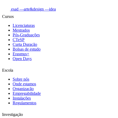
esad
—arte&design
—idea
Cursos
Licenciaturas
Mestrados
Pós-Graduações
CTeSP
Curta Duração
Bolsas de estudo
Erasmus+
Open Days
Escola
Sobre nós
Onde estamos
Organização
Empregabilidade
Instalações
Regulamentos
Investigação