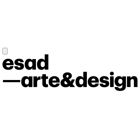
As Pós-graduações e os Cursos de Especialização são formações
que procuram o aprofundamento de conhecimentos e práticas em
diferentes áreas das Artes e do Design. Os Cursos de Especialização
(60 ECTS) asseguram o acesso ao 2.º ano do Mestrado em Design;
os cursos de Pós-graduação (30 ECTS ou 45 ECTS) permitem a
creditação da formação numa das áreas de especialização do
Mestrado em Design da ESAD.