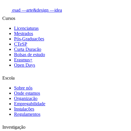
esad
—arte&design
—idea
Cursos
Licenciaturas
Mestrados
Pós-Graduações
CTeSP
Curta Duração
Bolsas de estudo
Erasmus+
Open Days
Escola
Sobre nós
Onde estamos
Organização
Empregabilidade
Instalações
Regulamentos
Investigação