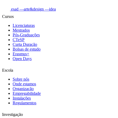
esad
—arte&design
—idea
Cursos
Licenciaturas
Mestrados
Pós-Graduações
CTeSP
Curta Duração
Bolsas de estudo
Erasmus+
Open Days
Escola
Sobre nós
Onde estamos
Organização
Empregabilidade
Instalações
Regulamentos
Investigação