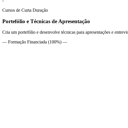
-
Cursos de Curta Duração
Portefólio e Técnicas de Apresentação
Cria um portefólio e desenvolve técnicas para apresentações e entrev
— Formação Financiada (100%) —
Num contexto profissional cada vez mais competitivo e interdisciplin
uma narrativa visual e conceptual capaz de traduzir a identidade, com
académico —candidaturas a mestrados e outros níveis de formação— co
O curso de Portefólio e Técnicas de Apresentação
promove o proces
apresentação e potenciando as suas características e mais-valias. A se
singular do seu trabalho, tendo em conta o segmento de mercado que 
profissionais.
Perfil
Créditos
1,5 ECTS