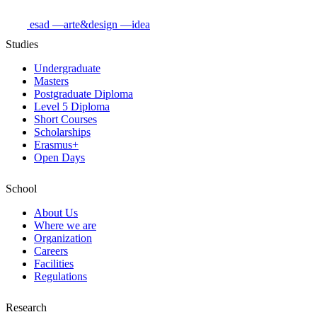
esad
—arte&design
—idea
Studies
Undergraduate
Masters
Postgraduate Diploma
Level 5 Diploma
Short Courses
Scholarships
Erasmus+
Open Days
School
About Us
Where we are
Organization
Careers
Facilities
Regulations
Research