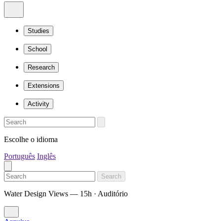
Studies
School
Research
Extensions
Activity
Escolhe o idioma
Português
Inglês
Search
Water Design Views — 15h · Auditório