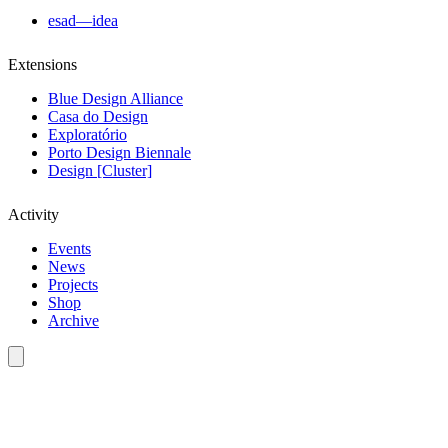
esad—idea
Extensions
Blue Design Alliance
Casa do Design
Exploratório
Porto Design Biennale
Design [Cluster]
Activity
Events
News
Projects
Shop
Archive