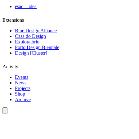
esad—idea
Extensions
Blue Design Alliance
Casa do Design
Exploratório
Porto Design Biennale
Design [Cluster]
Activity
Events
News
Projects
Shop
Archive