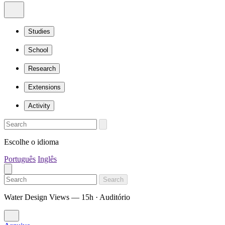
Studies
School
Research
Extensions
Activity
Escolhe o idioma
Português
Inglês
Search
Water Design Views — 15h · Auditório