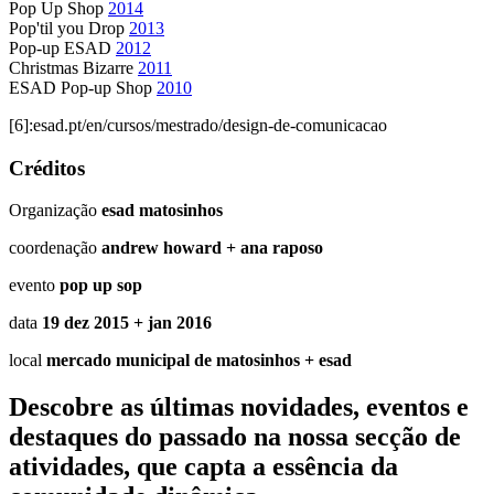
Pop Up Shop
2014
Pop'til you Drop
2013
Pop-up ESAD
2012
Christmas Bizarre
2011
ESAD Pop-up Shop
2010
[6]:esad.pt/en/cursos/mestrado/design-de-comunicacao
Créditos
Organização
esad matosinhos
coordenação
andrew howard + ana raposo
evento
pop up sop
data
19 dez 2015 + jan 2016
local
mercado municipal de matosinhos + esad
Descobre as últimas
novidades
,
eventos
e
destaques do passado
na nossa secção de
atividades, que capta a essência da