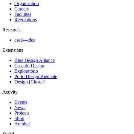
Organization
Careers
Facilities
Regulations
Research
esad—idea
Extensions
Blue Design Alliance
Casa do Design
Exploratório
Porto Design Biennale
Design [Cluster]
Activity
Events
News
Projects
Shop
Archive
Social