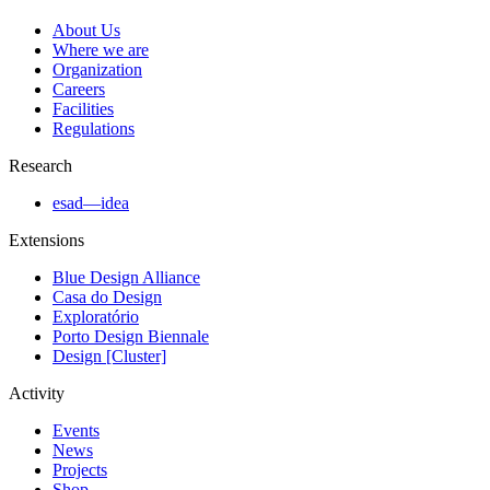
About Us
Where we are
Organization
Careers
Facilities
Regulations
Research
esad—idea
Extensions
Blue Design Alliance
Casa do Design
Exploratório
Porto Design Biennale
Design [Cluster]
Activity
Events
News
Projects
Shop