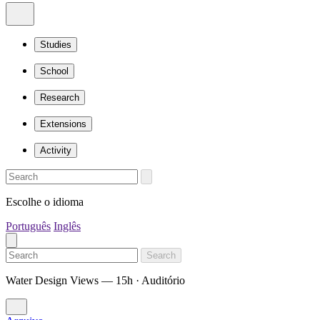
Studies
School
Research
Extensions
Activity
Escolhe o idioma
Português
Inglês
Search
Water Design Views — 15h · Auditório