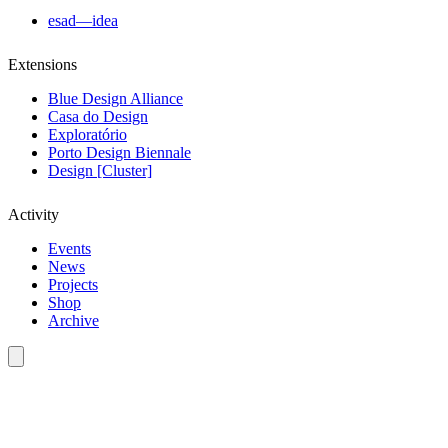
esad—idea
Extensions
Blue Design Alliance
Casa do Design
Exploratório
Porto Design Biennale
Design [Cluster]
Activity
Events
News
Projects
Shop
Archive