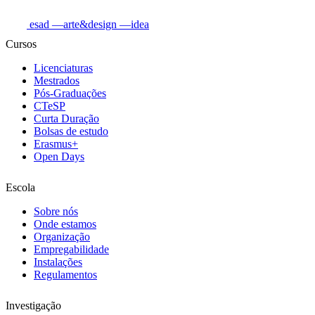
esad
—arte&design
—idea
Cursos
Licenciaturas
Mestrados
Pós-Graduações
CTeSP
Curta Duração
Bolsas de estudo
Erasmus+
Open Days
Escola
Sobre nós
Onde estamos
Organização
Empregabilidade
Instalações
Regulamentos
Investigação