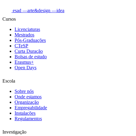
esad
—arte&design
—idea
Cursos
Licenciaturas
Mestrados
Pós-Graduações
CTeSP
Curta Duração
Bolsas de estudo
Erasmus+
Open Days
Escola
Sobre nós
Onde estamos
Organização
Empregabilidade
Instalações
Regulamentos
Investigação