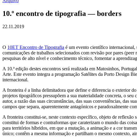
Arquivo
10.º encontro de tipografia — borders
22.11.2019
O
10ET Encontro de Tipografia
é um evento científico internacional,
comunicações de trabalhos selecionados com revisão por pares (peer rev
pesquisas de alto nível e conhecimento técnico, fomentar a aprendizag
A 10.ª edição destes encontros será realizada em Matosinhos, Portu
Arte. Este evento integra a programação Satélites da Porto Design B
internacional.
A fronteira é a linha delimitadora que define e diferencia o exterior do 
projetos tipográficos pressupõem a sua materialidade concreta, o seu c
autor, a razão das suas circunstâncias, das suas conveniências, das sua
campos que separa, aparentemente antagónicos e paradoxalmente compl
A fronteira constitui-se, neste contexto específico, objeto de reflexã
constitui de formas e contraformas que caraterizam o mundo das coisas
para territórios híbridos, em que a mutação, a animação e a cor trans
único; contêm a mesma informação e partilham o mesmo contexto, ainda 