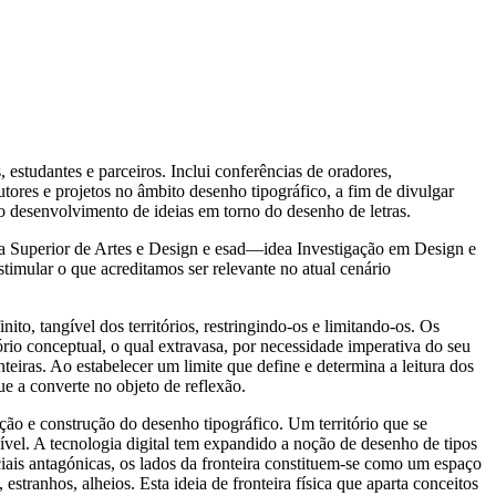
 estudantes e parceiros. Inclui conferências de oradores,
utores e projetos no âmbito desenho tipográfico, a fim de divulgar
 o desenvolvimento de ideias em torno do desenho de letras.
la Superior de Artes e Design e esad—idea Investigação em Design e
imular o que acreditamos ser relevante no atual cenário
inito, tangível dos territórios, restringindo-os e limitando-os. Os
ório conceptual, o qual extravasa, por necessidade imperativa do seu
nteiras. Ao estabelecer um limite que define e determina a leitura dos
 a converte no objeto de reflexão.
pção e construção do desenho tipográfico. Um território que se
ível. A tecnologia digital tem expandido a noção de desenho de tipos
ciais antagónicas, os lados da fronteira constituem-se como um espaço
tranhos, alheios. Esta ideia de fronteira física que aparta conceitos