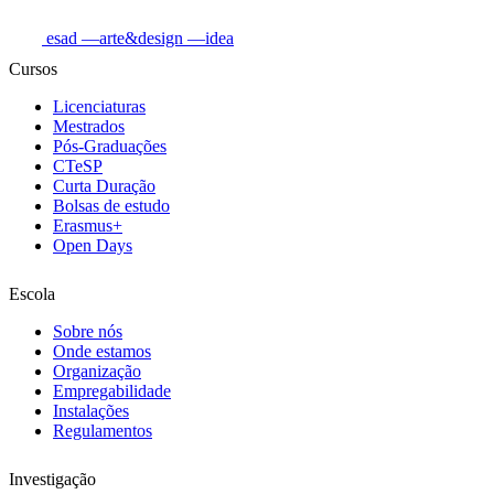
esad
—arte&design
—idea
Cursos
Licenciaturas
Mestrados
Pós-Graduações
CTeSP
Curta Duração
Bolsas de estudo
Erasmus+
Open Days
Escola
Sobre nós
Onde estamos
Organização
Empregabilidade
Instalações
Regulamentos
Investigação