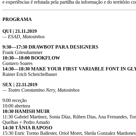
e experiências é refutada pela partilha da informação e do territór
PROGRAMA
QUI | 21.11.2019
— ESAD, Matosinhos
9:30—17:30 DRAWBOT PARA DESIGNERS
Frank Griesshammer
10:30—18:00 BOOKFLOW
Gustavo Soares
14:30—18:30 MAKE YOUR FIRST VARIABLE FONT IN GL
Rainer Erich Scheichelbauer
SEX | 22.11.2019
— Teatro Constantino Nery, Matosinhos
9:00 receção
10:00 abertura
10:30 HAMISH MUIR
11:30 Gabriel Martinez, Sonia Díaz, Rúben Dias, Ana Fernandes, Toma
Quelhas + Pedro Amado
14:30 TÂNIA RAPOSO
15:30 Enric Tormo Ballester, Oriol Moret, Sheila Gonzalez Mardones