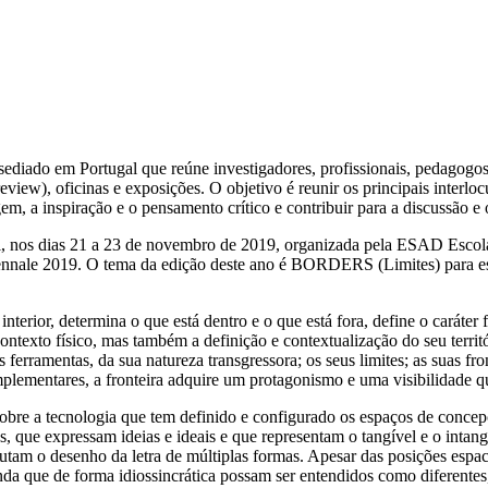
 sediado em Portugal que reúne investigadores, profissionais, pedagogos,
iew), oficinas e exposições. O objetivo é reunir os principais interloc
em, a inspiração e o pensamento crítico e contribuir para a discussão e
gal, nos dias 21 a 23 de novembro de 2019, organizada pela ESAD Esco
iennale 2019. O tema da edição deste ano é BORDERS (Limites) para est
interior, determina o que está dentro e o que está fora, define o caráter f
ontexto físico, mas também a definição e contextualização do seu territ
s ferramentas, da sua natureza transgressora; os seus limites; as suas fro
ementares, a fronteira adquire um protagonismo e uma visibilidade que
o sobre a tecnologia que tem definido e configurado os espaços de conce
, que expressam ideias e ideais e que representam o tangível e o intang
mutam o desenho da letra de múltiplas formas. Apesar das posições espa
que de forma idiossincrática possam ser entendidos como diferentes, es