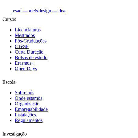
esad
—arte&design
—idea
Cursos
Licenciaturas
Mestrados
Pós-Graduações
CTeSP
Curta Duração
Bolsas de estudo
Erasmus+
Open Days
Escola
Sobre nós
Onde estamos
Organização
Empregabilidade
Instalações
Regulamentos
Investigação