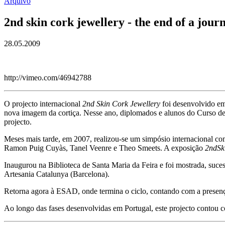
Arquivo
2nd skin cork jewellery - the end of a jour
28.05.2009
http://vimeo.com/46942788
O projecto internacional
2nd Skin Cork Jewellery
foi desenvolvido e
nova imagem da cortiça. Nesse ano, diplomados e alunos do Curso de
projecto.
Meses mais tarde, em 2007, realizou-se um simpósio internacional co
Ramon Puig Cuyàs, Tanel Veenre e Theo Smeets. A exposição
2ndSk
Inaugurou na Biblioteca de Santa Maria da Feira e foi mostrada, suce
Artesania Catalunya (Barcelona).
Retorna agora à ESAD, onde termina o ciclo, contando com a presen
Ao longo das fases desenvolvidas em Portugal, este projecto contou 