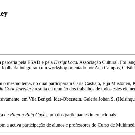
ney
m parceria pela ESAD e pela
DesignLocal
Associação Cultural. Foi lan
 Joalharia integraram um workshop orientado por Ana Campos, Cristina
m o mesmo tema, no qual participaram Carla Castiajo, Eija Mustonen, 
in Cork Jewellery
resulta da reunião dos trabalhos de todos estes eleme
ssivamente, em Vila Bengel, Idar-Oberstein, Galeria Johan S. (Helsínq
ça de
Ramon Puig Cuyàs
, um dos participantes internacionais.
com a activa participação de alunos e professores do Curso de Multimé