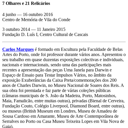
7 Olhares e 21 Relicários
4 junho — 16 outubro 2016
Centro de Memória de Vila do Conde
3 outubro 2014 — 11 Janeiro 2015
Fundação D. Luís I, Centro Cultural de Cascais
Carlos Marques
é formado em Escultura pela Faculdade de Belas
Artes do Porto, onde foi professor durante vários anos. Apresentou o
seu trabalho em quase duzentas exposições colectivas e individuais,
nacionais e internacionais, sendo uma das participações mais
recentes a apresentação das peças Uma Janela para Darwin e
Espaço de Ensaio para Testar Impulsos Vários, no âmbito da
exposição Exuberâncias da Caixa Preta/comemorações dos 200
anos de Charles Darwin, no Museu Nacional de Soares dos Reis. A
sua obra foi premiada e faz parte de várias coleções públicas
(câmaras municipais de S. João da Madeira, Porto, Matosinhos,
Maia, Famalicão, entre muitas outras), privadas (Bienal de Cerveira,
Fundação Couto, Colégio Liverpool, Diamond Board, entre outras),
ou museus (British Museum em Londres, Museu de Amadeu de
Sousa Cardoso em Amarante, Museu de Arte Contemporânea de
Serralves no Porto ou Casa Museu Teixeira Lopes em Vila Nova de
Gaia).