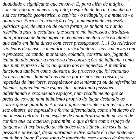
dualidade e significante que envolve. É, para além de mágico,
considerado um número sagrado, o espírito da terra. Concilia na
sua construção geométrica, o espírito - o triângulo, e a matéria - o
quadrado. Para esta exposição elegi, a memória de expressões
plásticas que, de uma ou de outra forma, se tinham tornando
referência para a escultura que sempre me interessou e traduzi-a
num processo de homenagem e reconhecimento a sete escultores
que estão em linha direta com esses pressupostos. […] Os relicários
são feitos de acasos e memórias, articulando as suas valências com
o processo, cortando, montando, colando, construindo, jogando,
tentando não perder a memória das construções de infância, como
que num regresso lúdico ao quarto dos brinquedos. A memória
funcionou também como alavanca do processo que foi somando
formas e ideias, fundindo-as quase por osmose em construções
repetidas de interiores, receptáculos da lembrança ou de referências
latentes, aparentemente esquecidas, mostrando passagens,
adivinhando e escondendo espaços, num recolhimento que se
pretende voyeur, num intimismo próprio do lugar destinado às
coisas que se guardam. A mostra apresenta vinte e um relicários e
sete olhares, de expressão e forma diferenciada, como simulacro de
um mesmo retrato. Uma espécie de autoretrato situado na zona de
conflito que caracteriza, para mim, o que defino como espaço de
tangência. A exploração de situações de distância, de escala, de
pessoal e universal, de similaridade e diversidade é o que pretendo
em último lugar. É essa zona de tangência, esse espaço de fronteira,