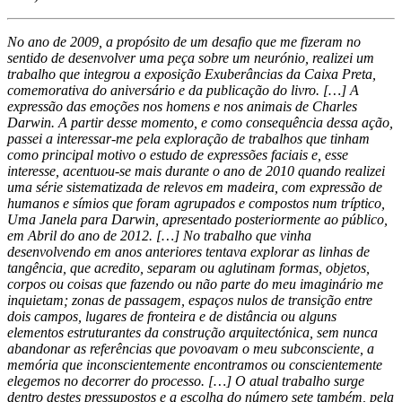
No ano de 2009, a propósito de um desafio que me fizeram no
sentido de desenvolver uma peça sobre um neurónio, realizei um
trabalho que integrou a exposição Exuberâncias da Caixa Preta,
comemorativa do aniversário e da publicação do livro. […] A
expressão das emoções nos homens e nos animais de Charles
Darwin. A partir desse momento, e como consequência dessa ação,
passei a interessar-me pela exploração de trabalhos que tinham
como principal motivo o estudo de expressões faciais e, esse
interesse, acentuou-se mais durante o ano de 2010 quando realizei
uma série sistematizada de relevos em madeira, com expressão de
humanos e símios que foram agrupados e compostos num tríptico,
Uma Janela para Darwin, apresentado posteriormente ao público,
em Abril do ano de 2012. […] No trabalho que vinha
desenvolvendo em anos anteriores tentava explorar as linhas de
tangência, que acredito, separam ou aglutinam formas, objetos,
corpos ou coisas que fazendo ou não parte do meu imaginário me
inquietam; zonas de passagem, espaços nulos de transição entre
dois campos, lugares de fronteira e de distância ou alguns
elementos estruturantes da construção arquitectónica, sem nunca
abandonar as referências que povoavam o meu subconsciente, a
memória que inconscientemente encontramos ou conscientemente
elegemos no decorrer do processo. […] O atual trabalho surge
dentro destes pressupostos e a escolha do número sete também, pela