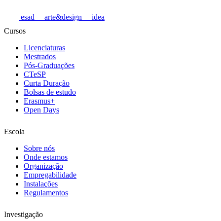
esad
—arte&design
—idea
Cursos
Licenciaturas
Mestrados
Pós-Graduações
CTeSP
Curta Duração
Bolsas de estudo
Erasmus+
Open Days
Escola
Sobre nós
Onde estamos
Organização
Empregabilidade
Instalações
Regulamentos
Investigação