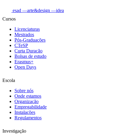
esad
—arte&design
—idea
Cursos
Licenciaturas
Mestrados
Pós-Graduações
CTeSP
Curta Duração
Bolsas de estudo
Erasmus+
Open Days
Escola
Sobre nós
Onde estamos
Organização
Empregabilidade
Instalações
Regulamentos
Investigação