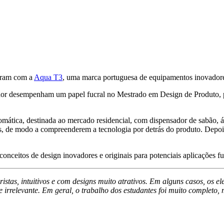
aram com a
Aqua T3
, uma marca portuguesa de equipamentos inovadores
idor desempenham um papel fucral no Mestrado em Design de Produto, 
mática, destinada ao mercado residencial, com dispensador de sabão, ág
s, de modo a compreenderem a tecnologia por detrás do produto. Depoi
nceitos de design inovadores e originais para potenciais aplicações fu
uristas, intuitivos e com designs muito atrativos. Em alguns casos, os
nte irrelevante. Em geral, o trabalho dos estudantes foi muito complet