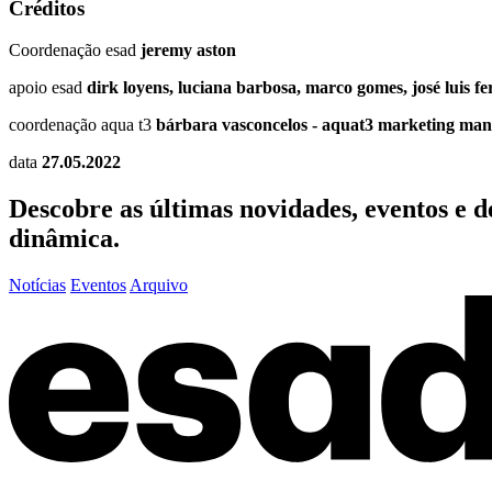
Créditos
Coordenação esad
jeremy aston
apoio esad
dirk loyens, luciana barbosa, marco gomes, josé luis fe
coordenação aqua t3
bárbara vasconcelos - aquat3 marketing ma
data
27.05.2022
Descobre as últimas
novidades
,
eventos
e
d
dinâmica.
Notícias
Eventos
Arquivo