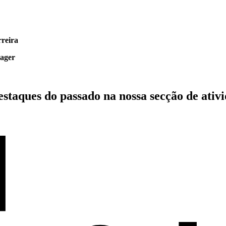
rreira
nager
estaques do passado
na nossa secção de ativ