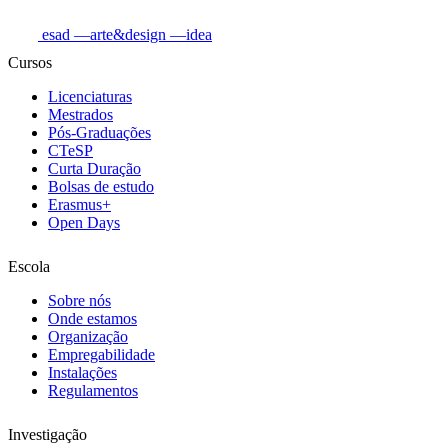
esad
—arte&design
—idea
Cursos
Licenciaturas
Mestrados
Pós-Graduações
CTeSP
Curta Duração
Bolsas de estudo
Erasmus+
Open Days
Escola
Sobre nós
Onde estamos
Organização
Empregabilidade
Instalações
Regulamentos
Investigação