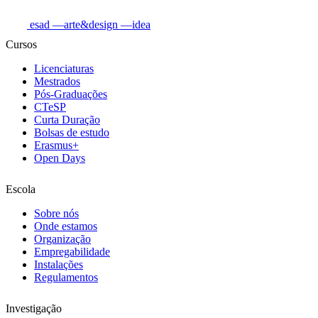
esad
—arte&design
—idea
Cursos
Licenciaturas
Mestrados
Pós-Graduações
CTeSP
Curta Duração
Bolsas de estudo
Erasmus+
Open Days
Escola
Sobre nós
Onde estamos
Organização
Empregabilidade
Instalações
Regulamentos
Investigação