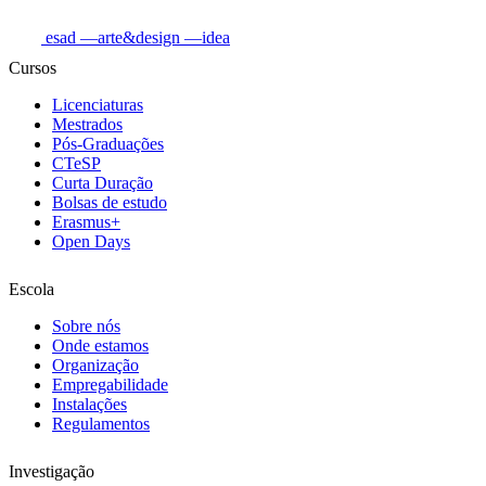
esad
—arte&design
—idea
Cursos
Licenciaturas
Mestrados
Pós-Graduações
CTeSP
Curta Duração
Bolsas de estudo
Erasmus+
Open Days
Escola
Sobre nós
Onde estamos
Organização
Empregabilidade
Instalações
Regulamentos
Investigação