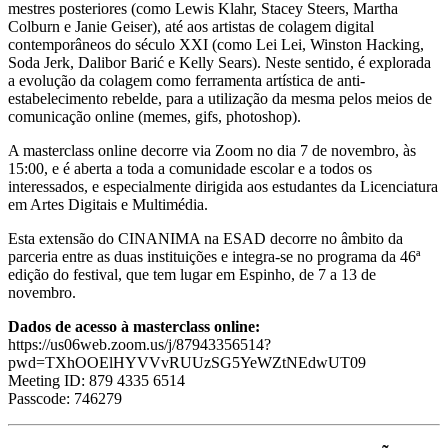
mestres posteriores (como Lewis Klahr, Stacey Steers, Martha
Colburn e Janie Geiser), até aos artistas de colagem digital
contemporâneos do século XXI (como Lei Lei, Winston Hacking,
Soda Jerk, Dalibor Barić e Kelly Sears). Neste sentido, é explorada
a evolução da colagem como ferramenta artística de anti-
estabelecimento rebelde, para a utilização da mesma pelos meios de
comunicação online (memes, gifs, photoshop).
A masterclass online decorre via Zoom no dia 7 de novembro, às
15:00, e é aberta a toda a comunidade escolar e a todos os
interessados, e especialmente dirigida aos estudantes da Licenciatura
em Artes Digitais e Multimédia.
Esta extensão do CINANIMA na ESAD decorre no âmbito da
parceria entre as duas instituições e integra-se no programa da 46ª
edição do festival, que tem lugar em Espinho, de 7 a 13 de
novembro.
Dados de acesso à masterclass online:
https://us06web.zoom.us/j/87943356514?
pwd=TXhOOElHYVVvRUUzSG5YeWZtNEdwUT09
Meeting ID: 879 4335 6514
Passcode: 746279