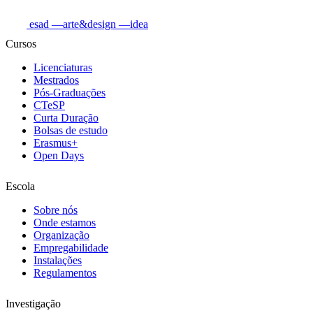
esad
—arte&design
—idea
Cursos
Licenciaturas
Mestrados
Pós-Graduações
CTeSP
Curta Duração
Bolsas de estudo
Erasmus+
Open Days
Escola
Sobre nós
Onde estamos
Organização
Empregabilidade
Instalações
Regulamentos
Investigação