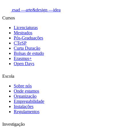
esad
—arte&design
—idea
Cursos
Licenciaturas
Mestrados
Pós-Graduações
CTeSP
Curta Duração
Bolsas de estudo
Erasmus+
Open Days
Escola
Sobre nós
Onde estamos
Organização
Empregabilidade
Instalações
Regulamentos
Investigação