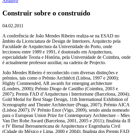
Arquivo
Construir sobre o construído
04.02.2011
A conferência de João Mendes Ribeiro realiza-se na ESAD no
âmbito da Licenciatura de Design de Interiores. Arquitecto pela
Faculdade de Arquitectura da Universidade do Porto, onde
leccionou entre 1989 e 1991, é doutorado em Arquitectura,
especialidade Teoria e História, pela Universidade de Coimbra, onde
é actualmente professor auxiliar, na cadeira de Projecto.
João Mendes Ribeiro é reconhecido com diversas distinções e
prémios, tais como o Prémio Architécti (Lisboa, 1997 e 2000);
Highly Commended, AR awards for emerging architecture
(Londres, 2000); Prémio Diogo de Castilho (Coimbra, 2003 e
2007); Premis FAD d’Arquitectura i Interiorisme (Barcelona, 2004);
Gold Medal for Best Stage Design, 11th International Exhibition of
Scenography and Theatre Architecture (Praga, 2007); Prémio AICA
(Lisboa 2007); IV Prémio Enor (Vigo, 2009), sendo ainda nomeado
para o European Union Prize for Contemporary Architecture – Mies
Van Der Rohe Award (Barcelona, 2001, 2005 e 2011); finalista da II
e IV Bienal Iberoamericana de Arquitectura e Engenharia Civil
(Cidade do México e Lima, 2000 e 2004); finalista dos Premis FAD