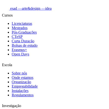
esad
—arte&design
—idea
Cursos
Licenciaturas
Mestrados
Pós-Graduações
CTeSP
Curta Duração
Bolsas de estudo
Erasmus+
Open Days
Escola
Sobre nós
Onde estamos
Organização
Empregabilidade
Instalações
Regulamentos
Investigação