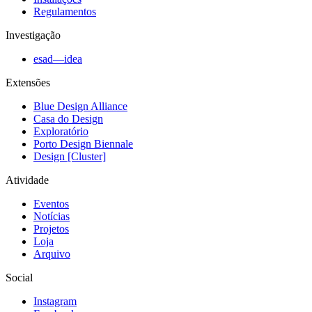
Regulamentos
Investigação
esad—idea
Extensões
Blue Design Alliance
Casa do Design
Exploratório
Porto Design Biennale
Design [Cluster]
Atividade
Eventos
Notícias
Projetos
Loja
Arquivo
Social
Instagram