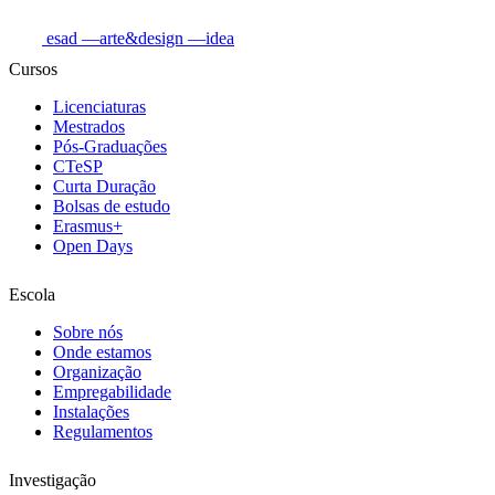
esad
—arte&design
—idea
Cursos
Licenciaturas
Mestrados
Pós-Graduações
CTeSP
Curta Duração
Bolsas de estudo
Erasmus+
Open Days
Escola
Sobre nós
Onde estamos
Organização
Empregabilidade
Instalações
Regulamentos
Investigação