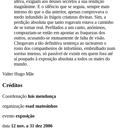
altiva, exigiam aos deuses secretos a sua rendição
magnânime. E o silêncio que se seguia, sempre mais
intenso do que o dia anterior, apenas comprovava o
medo infundido às frágeis criaturas divinas. Sim, a
perdição absoluta que tanto rogavam estava a caminho
de se tornar real. Perfilados a um canto, anónimos,
compraziam-se então em apontar as fraquezas dos
outros, acusando-se mutuamente de falta de visão.
Chegavam a tão definitiva sentença ao tactearem o
rosto dos companheiros de infortúnio, embrulhado num
sorriso imenso, só passível de existir em quem fora até
aí poupado à exposição absoluta a todos os males do
mundo.
Valter Hugo Mãe
Créditos
Coordenação
luís mendonça
organização
esad matosinhos
evento
exposição
data
12 nov. a 31 dez 2006