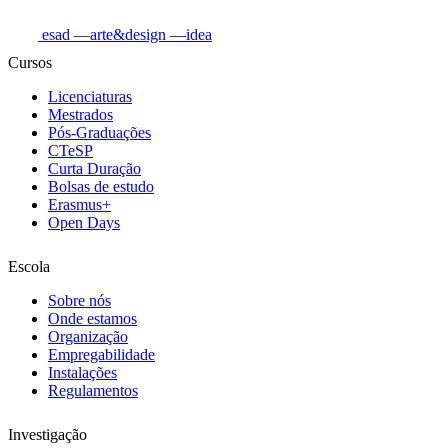
esad
—arte&design
—idea
Cursos
Licenciaturas
Mestrados
Pós-Graduações
CTeSP
Curta Duração
Bolsas de estudo
Erasmus+
Open Days
Escola
Sobre nós
Onde estamos
Organização
Empregabilidade
Instalações
Regulamentos
Investigação