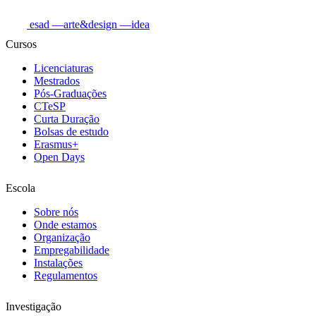
esad
—arte&design
—idea
Cursos
Licenciaturas
Mestrados
Pós-Graduações
CTeSP
Curta Duração
Bolsas de estudo
Erasmus+
Open Days
Escola
Sobre nós
Onde estamos
Organização
Empregabilidade
Instalações
Regulamentos
Investigação