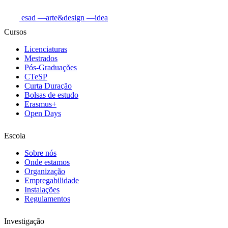
esad
—arte&design
—idea
Cursos
Licenciaturas
Mestrados
Pós-Graduações
CTeSP
Curta Duração
Bolsas de estudo
Erasmus+
Open Days
Escola
Sobre nós
Onde estamos
Organização
Empregabilidade
Instalações
Regulamentos
Investigação