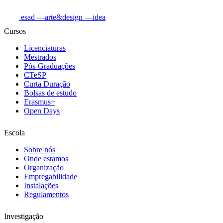
esad
—arte&design
—idea
Cursos
Licenciaturas
Mestrados
Pós-Graduações
CTeSP
Curta Duração
Bolsas de estudo
Erasmus+
Open Days
Escola
Sobre nós
Onde estamos
Organização
Empregabilidade
Instalações
Regulamentos
Investigação