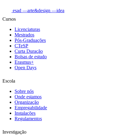
esad
—arte&design
—idea
Cursos
Licenciaturas
Mestrados
Pós-Graduações
CTeSP
Curta Duração
Bolsas de estudo
Erasmus+
Open Days
Escola
Sobre nós
Onde estamos
Organização
Empregabilidade
Instalações
Regulamentos
Investigação