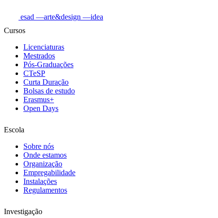
esad
—arte&design
—idea
Cursos
Licenciaturas
Mestrados
Pós-Graduações
CTeSP
Curta Duração
Bolsas de estudo
Erasmus+
Open Days
Escola
Sobre nós
Onde estamos
Organização
Empregabilidade
Instalações
Regulamentos
Investigação