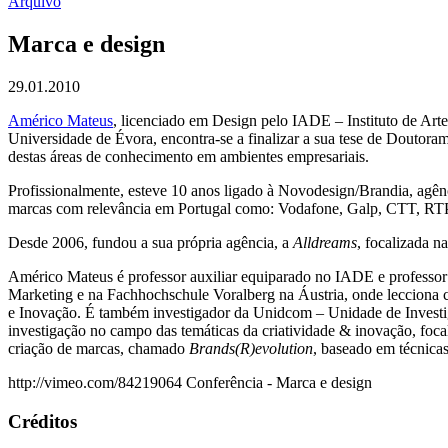
Arquivo
Marca e design
29.01.2010
Américo Mateus
, licenciado em Design pelo IADE – Instituto de Art
Universidade de Évora, encontra-se a finalizar a sua tese de Doutor
destas áreas de conhecimento em ambientes empresariais.
Profissionalmente, esteve 10 anos ligado à Novodesign/Brandia, agên
marcas com relevância em Portugal como: Vodafone, Galp, CTT, R
Desde 2006, fundou a sua própria agência, a
Alldreams
, focalizada n
Américo Mateus é professor auxiliar equiparado no IADE e professor 
Marketing e na Fachhochschule Voralberg na Áustria, onde lecciona
e Inovação. É também investigador da Unidcom – Unidade de Investig
investigação no campo das temáticas da criatividade & inovação, foc
criação de marcas, chamado
Brands(R)evolution
, baseado em técnica
http://vimeo.com/84219064 Conferência - Marca e design
Créditos