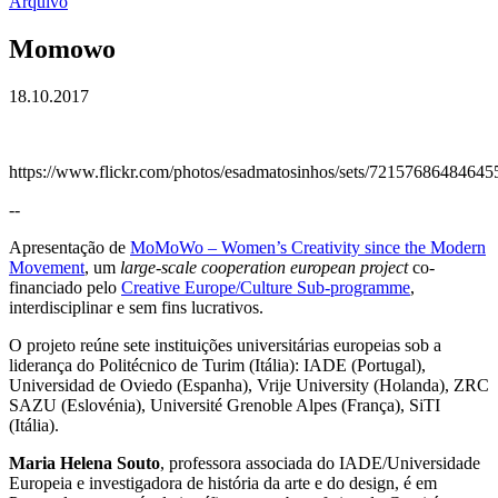
Arquivo
Momowo
18.10.2017
https://www.flickr.com/photos/esadmatosinhos/sets/72157686484645
--
Apresentação de
MoMoWo – Women’s Creativity since the Modern
Movement
, um
large-scale cooperation european project
co-
financiado pelo
Creative Europe/Culture Sub-programme
,
interdisciplinar e sem fins lucrativos.
O projeto reúne sete instituições universitárias europeias sob a
liderança do Politécnico de Turim (Itália): IADE (Portugal),
Universidad de Oviedo (Espanha), Vrije University (Holanda), ZRC
SAZU (Eslovénia), Université Grenoble Alpes (França), SiTI
(Itália).
Maria Helena Souto
, professora associada do IADE/Universidade
Europeia e investigadora de história da arte e do design, é em