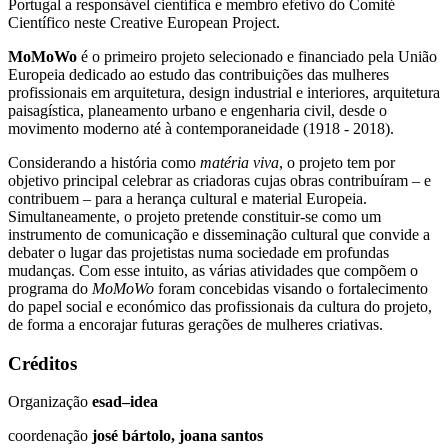
Portugal a responsável científica e membro efetivo do Comité
Científico neste Creative European Project.
MoMoWo
é o primeiro projeto selecionado e financiado pela União
Europeia dedicado ao estudo das contribuições das mulheres
profissionais em arquitetura, design industrial e interiores, arquitetura
paisagística, planeamento urbano e engenharia civil, desde o
movimento moderno até à contemporaneidade (1918 - 2018).
Considerando a história como
matéria viva
, o projeto tem por
objetivo principal celebrar as criadoras cujas obras contribuíram – e
contribuem – para a herança cultural e material Europeia.
Simultaneamente, o projeto pretende constituir-se como um
instrumento de comunicação e disseminação cultural que convide a
debater o lugar das projetistas numa sociedade em profundas
mudanças. Com esse intuito, as várias atividades que compõem o
programa do
MoMoWo
foram concebidas visando o fortalecimento
do papel social e económico das profissionais da cultura do projeto,
de forma a encorajar futuras gerações de mulheres criativas.
Créditos
Organização
esad–idea
coordenação
josé bártolo, joana santos