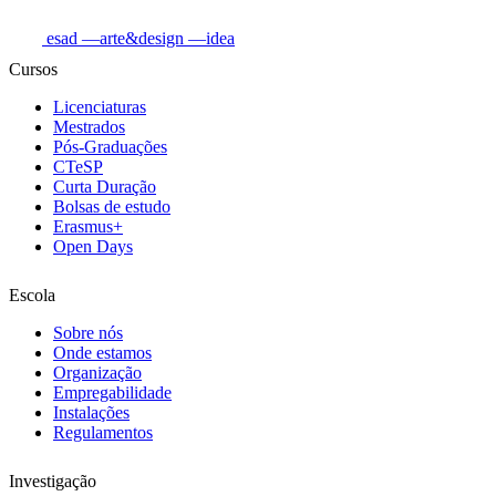
esad
—arte&design
—idea
Cursos
Licenciaturas
Mestrados
Pós-Graduações
CTeSP
Curta Duração
Bolsas de estudo
Erasmus+
Open Days
Escola
Sobre nós
Onde estamos
Organização
Empregabilidade
Instalações
Regulamentos
Investigação