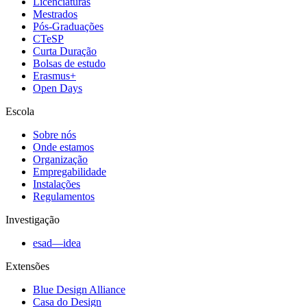
Licenciaturas
Mestrados
Pós-Graduações
CTeSP
Curta Duração
Bolsas de estudo
Erasmus+
Open Days
Escola
Sobre nós
Onde estamos
Organização
Empregabilidade
Instalações
Regulamentos
Investigação
esad—idea
Extensões
Blue Design Alliance
Casa do Design