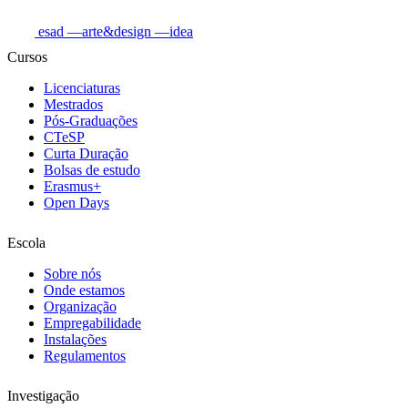
esad
—arte&design
—idea
Cursos
Licenciaturas
Mestrados
Pós-Graduações
CTeSP
Curta Duração
Bolsas de estudo
Erasmus+
Open Days
Escola
Sobre nós
Onde estamos
Organização
Empregabilidade
Instalações
Regulamentos
Investigação