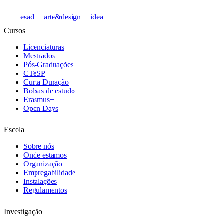
esad
—arte&design
—idea
Cursos
Licenciaturas
Mestrados
Pós-Graduações
CTeSP
Curta Duração
Bolsas de estudo
Erasmus+
Open Days
Escola
Sobre nós
Onde estamos
Organização
Empregabilidade
Instalações
Regulamentos
Investigação