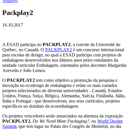
Arquivo
Packplay2
16.10.2017
A ESAD participa no
PACKPLAY2
, a convite da Université du
Québec, no Canadá. O
PACKPLAY2
é um concurso internacional
para escolas de design, no qual a ESAD participa com projetos de
embalagens desenvolvidos nos últimos anos pelos estudantes da
unidade curricular Embalagem, orientados pelos docentes Margarida
Azevedo e João Lemos.
O
PACKPLAY2
tem como objetivo a promoção da pesquisa e
inovação no ecodesign de embalagens e reúne os mais variados
projetos selecionados de diversas universidades - Canadá, Estados
Unidos, França, Suíça, Bélgica, Alemanha, Suécia, Finlândia, Itália,
Índia e Portugal - que desenvolvem, nos seus currículos, projetos
específicos no domínio da ecoembalagem.
Os projetos vencedores serão anunciados na abertura da exposição
PACKPLAY2
,
Do We Need More Packaging?
, no
World Design
Summit
, que tem lugar no Palais des Congrès de Montréal, no dia