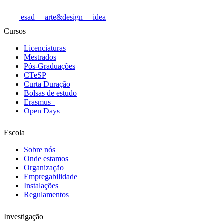
esad
—arte&design
—idea
Cursos
Licenciaturas
Mestrados
Pós-Graduações
CTeSP
Curta Duração
Bolsas de estudo
Erasmus+
Open Days
Escola
Sobre nós
Onde estamos
Organização
Empregabilidade
Instalações
Regulamentos
Investigação