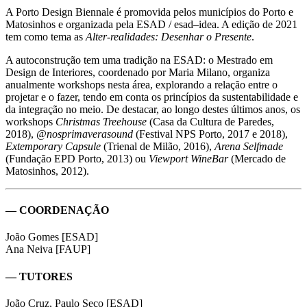
A Porto Design Biennale é promovida pelos municípios do Porto e
Matosinhos e organizada pela ESAD / esad–idea. A edição de 2021
tem como tema as
Alter-realidades: Desenhar o Presente
.
A autoconstrução tem uma tradição na ESAD: o Mestrado em
Design de Interiores, coordenado por Maria Milano, organiza
anualmente workshops nesta área, explorando a relação entre o
projetar e o fazer, tendo em conta os princípios da sustentabilidade e
da integração no meio. De destacar, ao longo destes últimos anos, os
workshops
Christmas Treehouse
(Casa da Cultura de Paredes,
2018),
@nosprimaverasound
(Festival NPS Porto, 2017 e 2018),
Extemporary Capsule
(Trienal de Milão, 2016),
Arena Selfmade
(Fundação EPD Porto, 2013) ou
Viewport WineBar
(Mercado de
Matosinhos, 2012).
— COORDENAÇÃO
João Gomes [ESAD]
Ana Neiva [FAUP]
— TUTORES
João Cruz, Paulo Seco [ESAD]