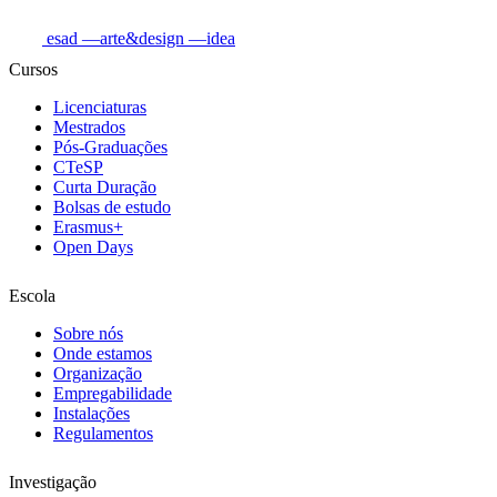
esad
—arte&design
—idea
Cursos
Licenciaturas
Mestrados
Pós-Graduações
CTeSP
Curta Duração
Bolsas de estudo
Erasmus+
Open Days
Escola
Sobre nós
Onde estamos
Organização
Empregabilidade
Instalações
Regulamentos
Investigação