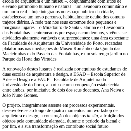
escola de arquitetura e um museu –, conjuntamente com sítios de
elevado património humano e natural – um lavadouro comunitário e
um horto real – hoje integrados no espaço público da cidade,
estabelece-se um novo percurso, habitualmente oculto dos comuns
trajetos diários. A rede tem nos seus extremos dois pequenos e
marginais lugares – o Miradouro de Santa Catarina e o Lavadouro
das Fontainhas – entremeados por espaços com tempos, vivências e
atividades altamente variáveis e surpreendentes: uma área expectante
da Faculdade de Arquitetura da Universidade do Porto, recatadas
plataformas nas imediações do Museu Romântico da Quinta das
Macieirinhas e do Passeio das Fontainhas, e um solarengo jardim no
Parque da Horta das Virtudes.
A renovação destes lugares é realizada por equipas de estudantes de
duas escolas de arquitetura e design, a ESAD – Escola Superior de
Artes e Design e a FAUP – Faculdade de Arquitetura da
Universidade do Porto, a partir de uma cooperação estabelecida
entre ambas, por iniciativa de dois dos seus docentes, Ana Neiva e
João Nuno Gomes.
O projeto, integralmente assente em processos experimentais,
desenvolve-se ao longo de quatro momentos: um workshop de
arquitetura e design, a construção dos objetos
in situ
, a fruição dos
objetos pela comunidade alargada, durante o período da bienal e,
por fim, e a sua transformação em contributo social futuro.